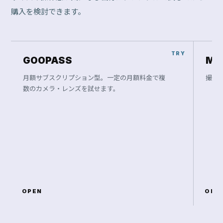
FINAL OFFER
C
a
n
o
n
R
F
2
8
m
m
F
2
.
8
S
T
M
で
、
次
の
一
枚
を
撮
り
に
行
こ
う
。