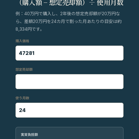
（購入額 − 想定売却額）÷ 使用月数
例：40万円で購入し、2年後の想定売却額が20万円な
ら、差額20万円を24カ月で割った月あたりの目安は約
8,334円です。
購入価格
想定売却額
使う月数
実質負担額