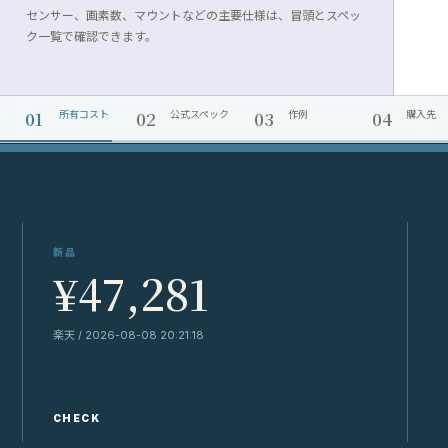
センサー、画素数、マウントなどの主要仕様は、冒頭とスペッ
ク一覧で確認できます。
01
02
03
04
所有コスト
公式スペック
作例
購入先
新品
¥47,281
楽天 / 2026-08-08 20:21:18
Y
CHECK
C