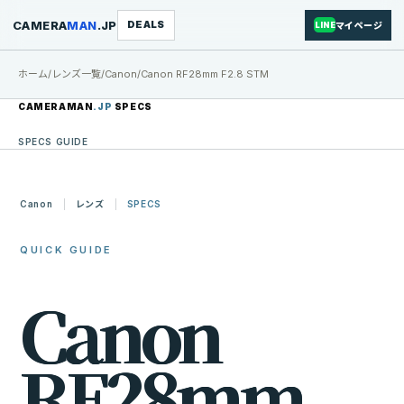
CAMERA
MAN
.JP
DEALS
マイページ
LINE
ホーム
/
レンズ一覧
/
Canon
/
Canon RF28mm F2.8 STM
CAMERAMAN
.JP
SPECS
SPECS GUIDE
Canon
レンズ
SPECS
QUICK GUIDE
C
a
n
o
n
R
F
2
8
m
m