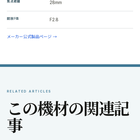
焦点距離
28mm
開放F値
F2.8
メーカー公式製品ページ →
RELATED ARTICLES
こ
の
機
材
の
関
連
記
事