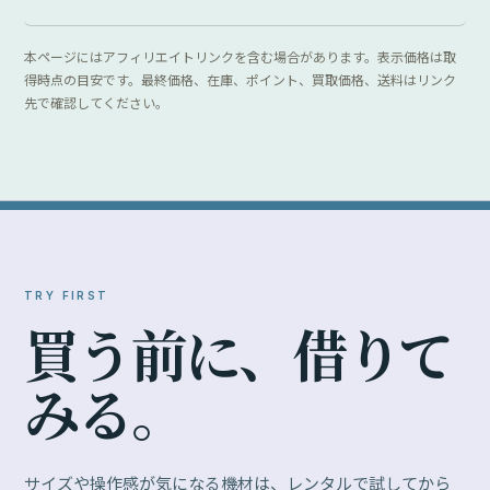
サイズや操作感が気になる機材は、レンタルで試してから
購入を検討できます。
GOOPASS
Ma
月額サブスクリプション型。一定の月額料金で複
撮影
数のカメラ・レンズを試せます。
OPEN
OPE