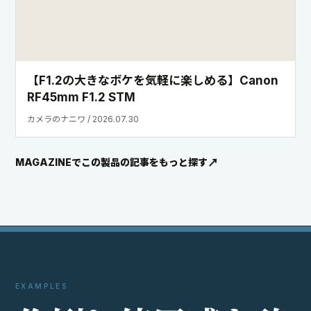
EXAMPLES
作
例
と
使
用
感
を
確
か
め
る
外部サイトの写真や動画から、スペック表だけでは分からな
い描写や実際の使い方を確認できます。
Instagram
X
投稿写真と使用シーンを見る
投稿