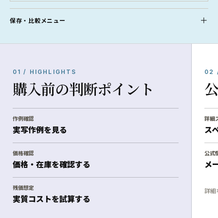
保存・比較メニュー
01 / HIGHLIGHTS
02 
購入前の判断ポイント
作例確認
詳細
実写作例を見る
ス
価格確認
公式
価格・在庫を確認する
メ
残価想定
詳細
実質コストを試算する