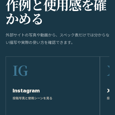
WHERE TO BUY
購
入
す
る
PRIMARY