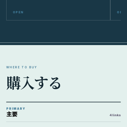
主要
4 links
Amazon
OPEN
在庫と実売価格を検索
Yahoo!ショッピング
ポイント込みの価格を検索
¥48,600
OPEN
Yahoo / 新品 / shopooo by GMO / 2026-08-08 20:21:18時点
楽天市場
楽天市場内で価格と在庫を検索
¥47,281
OPEN