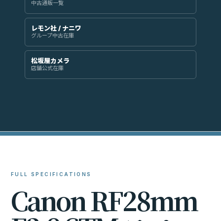
中古通販一覧
レモン社 / ナニワ
グループ中古在庫
松坂屋カメラ
店舗公式在庫
FULL SPECIFICATIONS
C
a
n
o
n
R
F
2
8
m
m