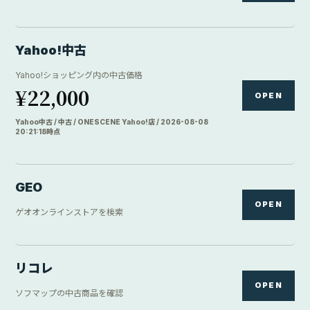
OPEN
ソフマップの中古商品を確認
本ページにはアフィリエイトリンクを含む場合があります。表示価格は取
得時点の目安です。最終価格、在庫、ポイント、買取価格、送料はリンク
先で確認してください。
TRY FIRST
買
う
前
に
、
借
り
て
み
る
。