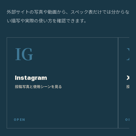
WHERE TO BUY
購
入
す
る
PRIMARY
主要
4 links
Amazon