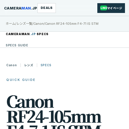
CAMERA
MAN
.JP
DEALS
マイページ
LINE
ホーム
/
レンズ一覧
/
Canon
/
Canon RF24-105mm F4-7.1 IS STM
CAMERAMAN
.JP
SPECS
SPECS GUIDE
Canon
レンズ
SPECS
QUICK GUIDE
C
a
n
o
n
R
F
2
4
-
1
0
5
m
m