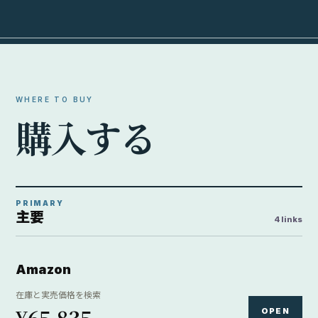
在庫と実売価格を検索
¥65,835
OPEN
Amazon / 新品 / Amazon / 2026-08-08 10:06:40時点
Yahoo!ショッピング
ポイント込みの価格を検索
¥55,499
OPEN
Yahoo / 新品 / JAPAN CAMERA Yahoo!店 / 2026-08-08
10:06:39時点
楽天市場
楽天市場内で価格と在庫を検索
¥64,980
OPEN