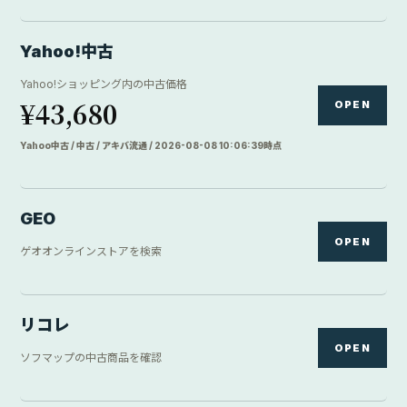
本ページにはアフィリエイトリンクを含む場合があります。表示価格は取
得時点の目安です。最終価格、在庫、ポイント、買取価格、送料はリンク
先で確認してください。
TRY FIRST
買
う
前
に
、
借
り
て
み
る
。