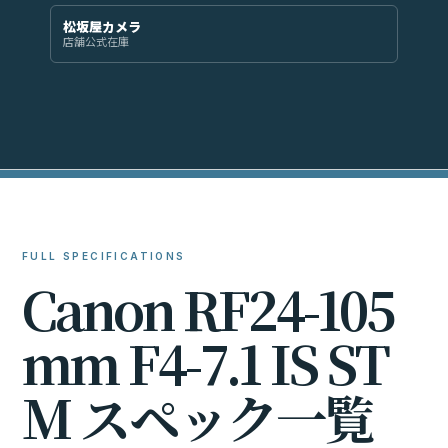
松坂屋カメラ
店舗公式在庫
FULL SPECIFICATIONS
C
a
n
o
n
R
F
2
4
-
1
0
5
m
m
F
4
-
7
.
1
I
S
S
T
M
ス
ペ
ッ
ク
一
覧