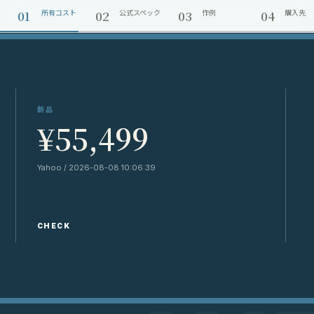
01
02
03
04
所有コスト
公式スペック
作例
購入先
新品
¥55,499
Yahoo / 2026-08-08 10:06:39
Y
CHECK
C