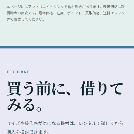
サイズや操作感が気になる機材は、レンタルで試してから
購入を検討できます。
GOOPASS
Ma
月額サブスクリプション型。一定の月額料金で複
撮影
数のカメラ・レンズを試せます。
OPEN
OPE