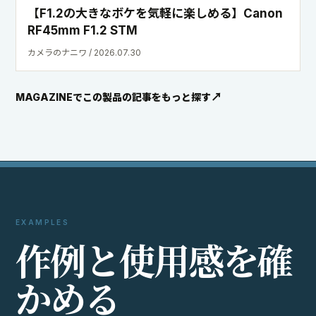
か
め
る
外部サイトの写真や動画から、スペック表だけでは分からな
い描写や実際の使い方を確認できます。
Instagram
X
投稿写真と使用シーンを見る
投稿