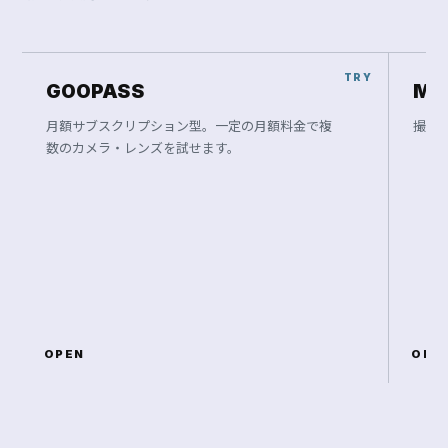
FINAL OFFER
C
a
n
o
n
R
F
2
4
-
1
0
5
m
m
F
4
-
7
.
1
I
S
S
T
M
で
、
次
の
一
枚
を
撮
り
に
行
こ
う
。