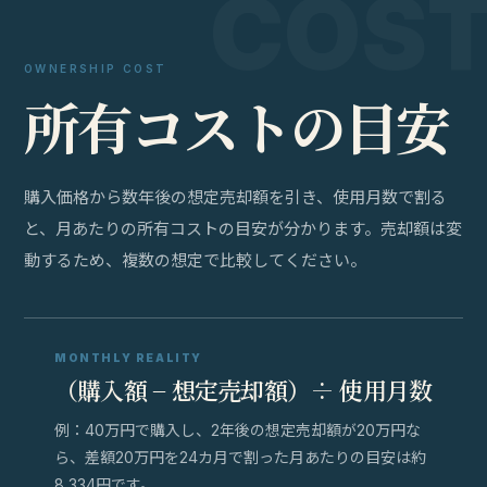
OWNERSHIP COST
所
有
コ
ス
ト
の
目
安
購入価格から数年後の想定売却額を引き、使用月数で割る
と、月あたりの所有コストの目安が分かります。売却額は変
動するため、複数の想定で比較してください。
MONTHLY REALITY
（購入額 − 想定売却額）÷ 使用月数
例：40万円で購入し、2年後の想定売却額が20万円な
ら、差額20万円を24カ月で割った月あたりの目安は約
8,334円です。