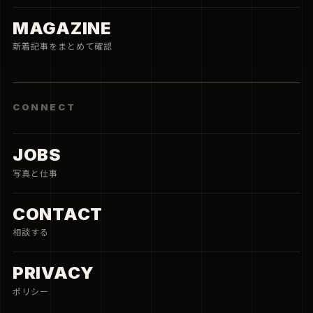
ポリシー
CAMERAMAN.JP NETWORK
cameraman.jp
写真家の視点で、機材、価格、旅、街、作品をつなぐための小
さな入口です。
SPECS
DEALS
HOTELS
© 2026 cameraman.jp
価格・空室・在庫は遷移先の最新表示を確認してください。