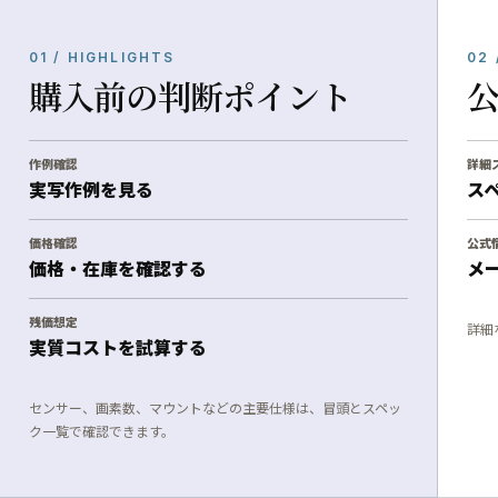
01 / HIGHLIGHTS
02 
購入前の判断ポイント
作例確認
詳細
実写作例を見る
ス
価格確認
公式
価格・在庫を確認する
メ
残価想定
詳細
実質コストを試算する
センサー、画素数、マウントなどの主要仕様は、冒頭とスペッ
ク一覧で確認できます。