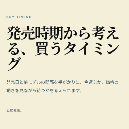
BUY TIMING
発
売
時
期
か
ら
考
え
る
、
買
う
タ
イ
ミ
ン
グ
発売日と前モデルの間隔を手がかりに、今選ぶか、価格の
動きを見ながら待つかを考えられます。
公式発表: