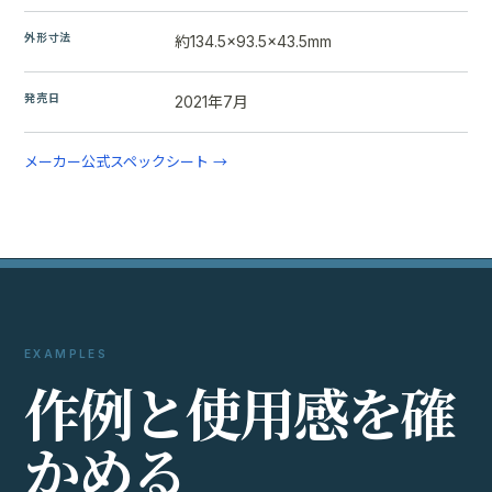
外形寸法
約134.5×93.5×43.5mm
発売日
2021年7月
メーカー公式スペックシート →
EXAMPLES
作
例
と
使
用
感
を
確
か
め
る