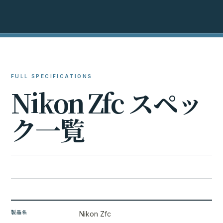
FULL SPECIFICATIONS
N
i
k
o
n
Z
f
c
ス
ペ
ッ
ク
一
覧
比較に追加
製品名
Nikon Zfc