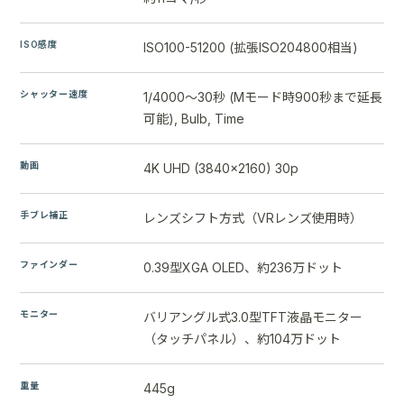
ISO感度
ISO100-51200 (拡張ISO204800相当)
シャッター速度
1/4000～30秒 (Mモード時900秒まで延長
可能), Bulb, Time
動画
4K UHD (3840x2160) 30p
手ブレ補正
レンズシフト方式（VRレンズ使用時）
ファインダー
0.39型XGA OLED、約236万ドット
モニター
バリアングル式3.0型TFT液晶モニター
（タッチパネル）、約104万ドット
重量
445g