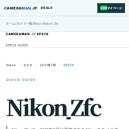
CAMERA
MAN
.JP
DEALS
マイページ
LINE
ホーム
/
カメラ一覧
/
Nikon
/
Nikon Zfc
CAMERAMAN
.JP
SPECS
SPECS GUIDE
Nikon
カメラ
2021年7月
SPECS
QUICK GUIDE
N
i
k
o
n
Z
f
c