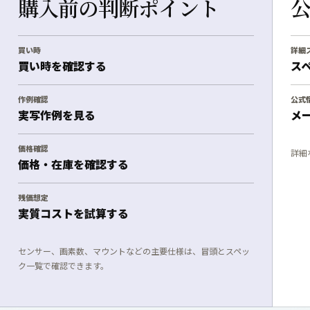
購入前の判断ポイント
買い時
詳細
買い時を確認する
ス
作例確認
公式
実写作例を見る
メ
価格確認
詳細
価格・在庫を確認する
残価想定
実質コストを試算する
センサー、画素数、マウントなどの主要仕様は、冒頭とスペッ
ク一覧で確認できます。