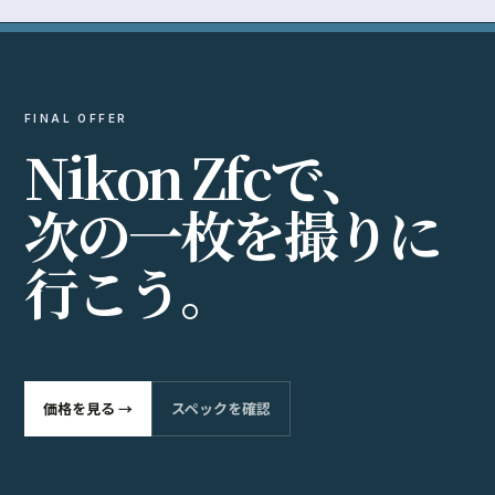
FINAL OFFER
N
i
k
o
n
Z
f
c
で
、
次
の
一
枚
を
撮
り
に
行
こ
う
。
価格を見る →
スペックを確認