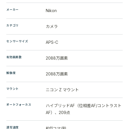
メーカー
Nikon
カテゴリ
カメラ
センサーサイズ
APS-C
有効画素数
2088万画素
解像度
2088万画素
マウント
ニコン Z マウント
オートフォーカス
ハイブリッドAF（位相差AF/コントラスト
AF）、209点
連写速度
約11コマ/秒