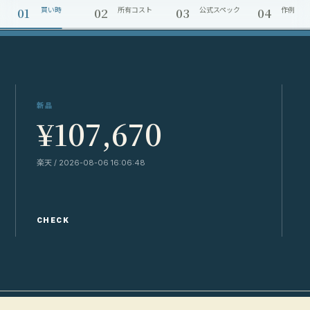
01
02
03
04
買い時
所有コスト
公式スペック
作例
新品
¥107,670
楽天 / 2026-08-06 16:06:48
Y
CHECK
C