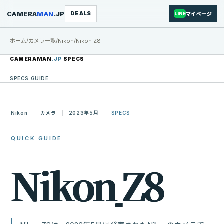
CAMERA
MAN
.JP
DEALS
マイページ
LINE
ホーム
/
カメラ一覧
/
Nikon
/
Nikon Z8
CAMERAMAN
.JP
SPECS
SPECS GUIDE
Nikon
カメラ
2023年5月
SPECS
QUICK GUIDE
N
i
k
o
n
Z
8