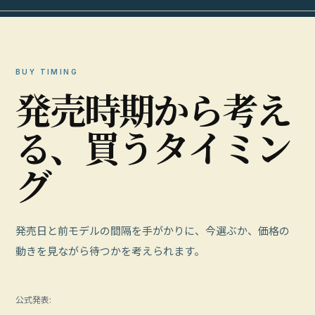
BUY TIMING
発
売
時
期
か
ら
考
え
る
、
買
う
タ
イ
ミ
ン
グ
発売日と前モデルの間隔を手がかりに、今選ぶか、価格の
動きを見ながら待つかを考えられます。
公式発表: