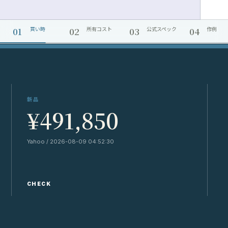
01
02
03
04
買い時
所有コスト
公式スペック
作例
新品
¥491,850
Yahoo / 2026-08-09 04:52:30
Y
CHECK
C