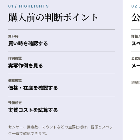
01 / HIGHLIGHTS
02 
購入前の判断ポイント
買い時
詳細
買い時を確認する
ス
作例確認
公式
実写作例を見る
メ
価格確認
詳細
価格・在庫を確認する
残価想定
実質コストを試算する
センサー、画素数、マウントなどの主要仕様は、冒頭とスペッ
ク一覧で確認できます。