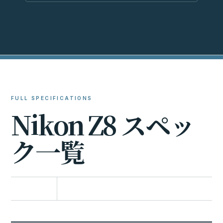
FULL SPECIFICATIONS
N
i
k
o
n
Z
8
ス
ペ
ッ
ク
一
覧
比較に追加