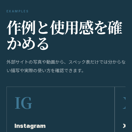
EXAMPLES
作
例
と
使
用
感
を
確
か
め
る
外部サイトの写真や動画から、スペック表だけでは分からな
い描写や実際の使い方を確認できます。
Instagram
X