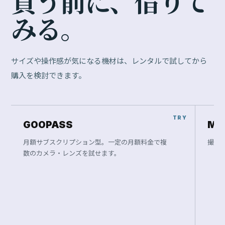
買
う
前
に
、
借
り
て
み
る
。
サイズや操作感が気になる機材は、レンタルで試してから
購入を検討できます。
GOOPASS
Ma
月額サブスクリプション型。一定の月額料金で複
撮影
数のカメラ・レンズを試せます。