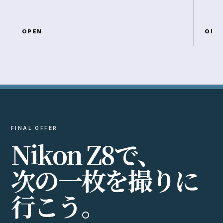
OPEN
OPE
FINAL OFFER
N
i
k
o
n
Z
8
で
、
次
の
一
枚
を
撮
り
に
行
こ
う
。