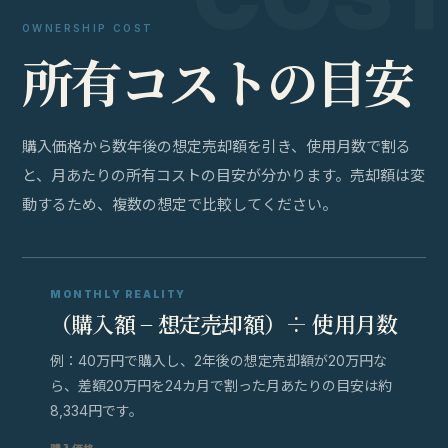
OWNERSHIP COST
所
有
コ
ス
ト
の
目
安
購入価格から数年後の想定売却額を引き、使用月数で割る
と、月あたりの所有コストの目安が分かります。売却額は変
動するため、複数の想定で比較してください。
MONTHLY REALITY
（購入額 − 想定売却額）÷ 使用月数
例：40万円で購入し、2年後の想定売却額が20万円な
ら、差額20万円を24カ月で割った月あたりの目安は約
8,334円です。