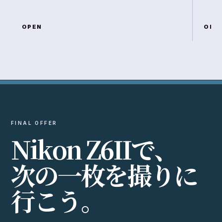
OPEN
OPE
FINAL OFFER
N
i
k
o
n
Z
6
I
I
で
、
次
の
一
枚
を
撮
り
に
行
こ
う
。