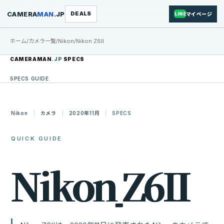
CAMERA
MAN
.JP
DEALS
マイページ
LINE
ホーム
/
カメラ一覧
/
Nikon
/
Nikon Z6II
CAMERAMAN
.JP
SPECS
SPECS GUIDE
Nikon
カメラ
2020年11月
SPECS
QUICK GUIDE
N
i
k
o
n
Z
6
I
I