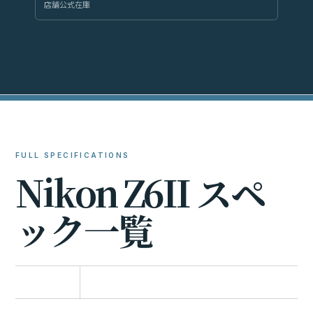
店舗公式在庫
FULL SPECIFICATIONS
N
i
k
o
n
Z
6
I
I
ス
ペ
ッ
ク
一
覧
比較に追加