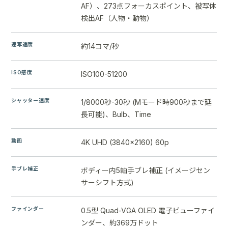
AF）、273点フォーカスポイント、被写体
検出AF（人物・動物）
連写速度
約14コマ/秒
ISO感度
ISO100-51200
シャッター速度
1/8000秒-30秒 (Mモード時900秒まで延
長可能)、Bulb、Time
動画
4K UHD (3840x2160) 60p
手ブレ補正
ボディー内5軸手ブレ補正 (イメージセン
サーシフト方式)
ファインダー
0.5型 Quad-VGA OLED 電子ビューファイ
ンダー、約369万ドット