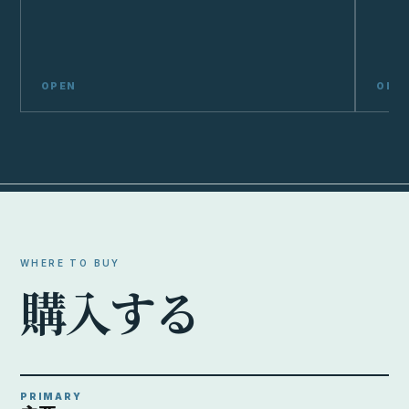
WHERE TO BUY
購
入
す
る
PRIMARY