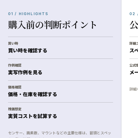
01 / HIGHLIGHTS
02 
購入前の判断ポイント
買い時
詳細
買い時を確認する
ス
作例確認
公式
実写作例を見る
メ
価格確認
詳細
価格・在庫を確認する
残価想定
実質コストを試算する
センサー、画素数、マウントなどの主要仕様は、冒頭とスペッ