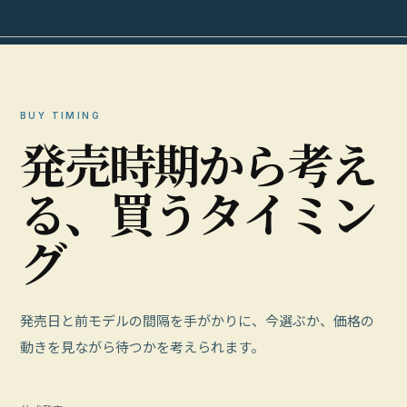
BUY TIMING
発
売
時
期
か
ら
考
え
る
、
買
う
タ
イ
ミ
ン
グ
発売日と前モデルの間隔を手がかりに、今選ぶか、価格の
動きを見ながら待つかを考えられます。