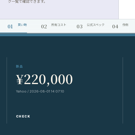
ク一覧で確認できます。
01
02
03
04
買い時
所有コスト
公式スペック
作例
新品
¥220,000
Yahoo / 2026-08-01 14:07:10
Y
CHECK
C