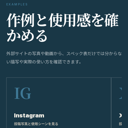
EXAMPLES
作
例
と
使
用
感
を
確
か
め
る
外部サイトの写真や動画から、スペック表だけでは分からな
い描写や実際の使い方を確認できます。
Instagram
X
投稿写真と使用シーンを見る
投稿