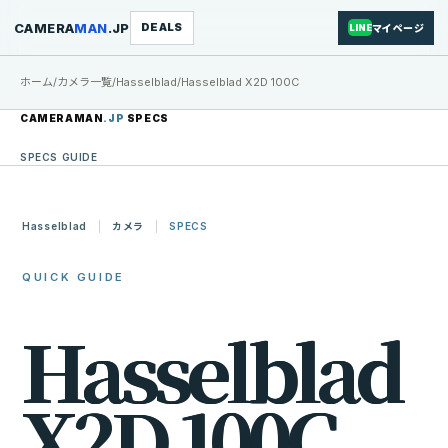
CAMERA
MAN
.JP
DEALS
マイページ
LINE
ホーム
/
カメラ一覧
/
Hasselblad
/
Hasselblad X2D 100C
CAMERAMAN
.JP
SPECS
SPECS GUIDE
Hasselblad
カメラ
SPECS
QUICK GUIDE
H
a
s
s
e
l
b
l
a
d
X
2
D
1
0
0
C