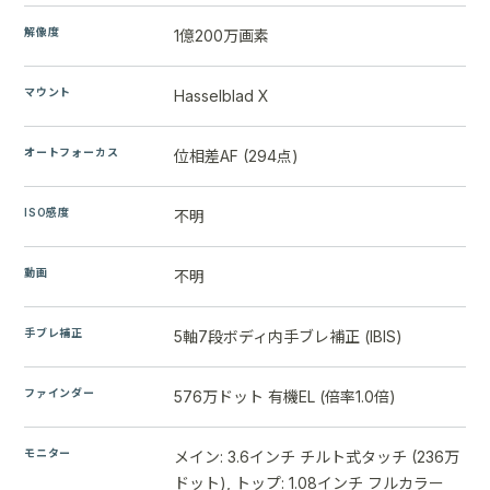
解像度
1億200万画素
マウント
Hasselblad X
オートフォーカス
位相差AF (294点)
ISO感度
不明
動画
不明
手ブレ補正
5軸7段ボディ内手ブレ補正 (IBIS)
ファインダー
576万ドット 有機EL (倍率1.0倍)
モニター
メイン: 3.6インチ チルト式タッチ (236万
ドット), トップ: 1.08インチ フルカラー