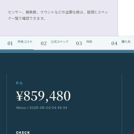
センサー、画素数、マウントなどの主要仕様は、冒頭とスペッ
ク一覧で確認できます。
01
02
03
04
所有コスト
公式スペック
作例
購入先
新品
¥859,480
Yahoo / 2026-08-03 04:48:34
Y
CHECK
C