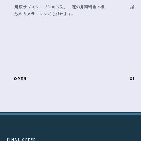
月額サブスクリプション型。一定の月額料金で複
撮影
数のカメラ・レンズを試せます。
OPEN
OPE
FINAL OFFER