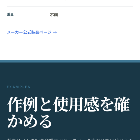
重量
不明
メーカー公式製品ページ →
EXAMPLES
作
例
と
使
用
感
を
確
か
め
る