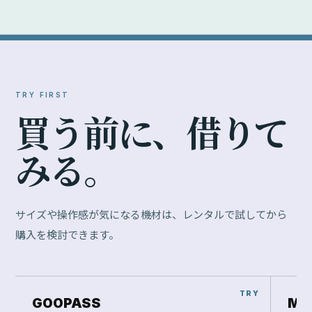
TRY FIRST
買
う
前
に
、
借
り
て
み
る
。
サイズや操作感が気になる機材は、レンタルで試してから
購入を検討できます。
GOOPASS
Ma