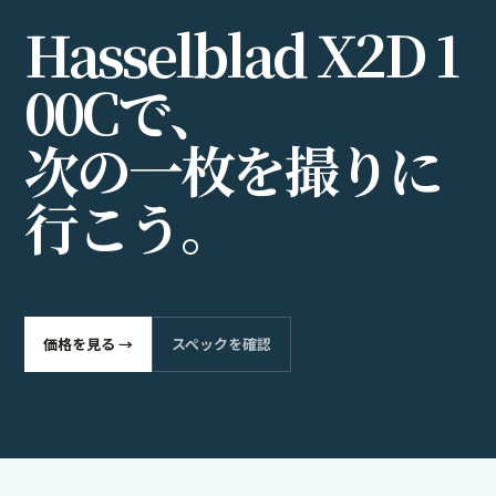
H
a
s
s
e
l
b
l
a
d
X
2
D
1
0
0
C
で
、
次
の
一
枚
を
撮
り
に
行
こ
う
。
価格を見る →
スペックを確認