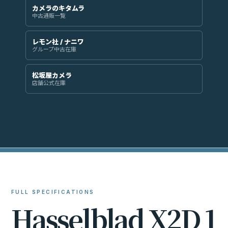
カメラのキタムラ
中古通販一覧
レモン社 / ナニワ
グループ中古在庫
松坂屋カメラ
店舗公式在庫
FULL SPECIFICATIONS
H
a
s
s
e
l
b
l
a
d
X
2
D
1