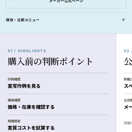
メーカー公式ページ
保存・比較メニュー
01 / HIGHLIGHTS
02 
購入前の判断ポイント
作例確認
詳細
実写作例を見る
ス
価格確認
公式
価格・在庫を確認する
メ
残価想定
詳細
実質コストを試算する