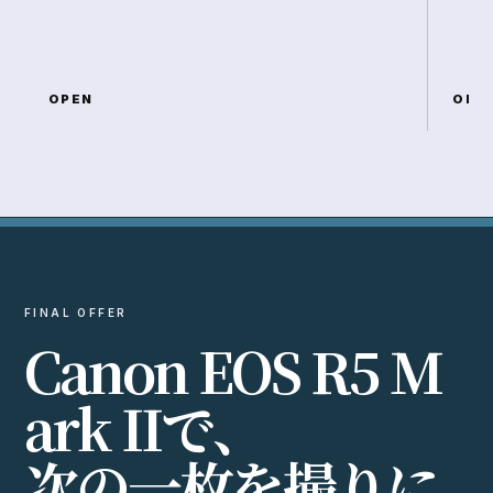
OPEN
OPE
FINAL OFFER
C
a
n
o
n
E
O
S
R
5
M
a
r
k
I
I
で
、
次
の
一
枚
を
撮
り
に