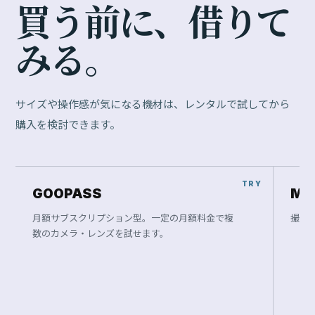
買
う
前
に
、
借
り
て
み
る
。
サイズや操作感が気になる機材は、レンタルで試してから
購入を検討できます。
GOOPASS
Ma
月額サブスクリプション型。一定の月額料金で複
撮影
数のカメラ・レンズを試せます。