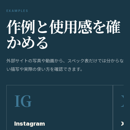
EXAMPLES
作
例
と
使
用
感
を
確
か
め
る
外部サイトの写真や動画から、スペック表だけでは分からな
い描写や実際の使い方を確認できます。
Instagram
X