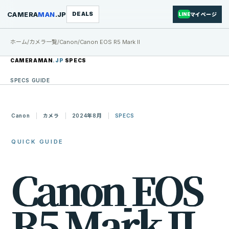
CAMERA
MAN
.JP
DEALS
マイページ
LINE
ホーム
/
カメラ一覧
/
Canon
/
Canon EOS R5 Mark II
CAMERAMAN
.JP
SPECS
SPECS GUIDE
Canon
カメラ
2024年8月
SPECS
QUICK GUIDE
C
a
n
o
n
E
O
S
R
5
M
a
r
k
I
I