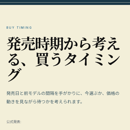
BUY TIMING
発
売
時
期
か
ら
考
え
る
、
買
う
タ
イ
ミ
ン
グ
発売日と前モデルの間隔を手がかりに、今選ぶか、価格の
動きを見ながら待つかを考えられます。
公式発表: