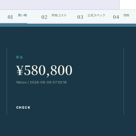
01
02
03
04
買い時
所有コスト
公式スペック
作例
新品
¥580,800
Yahoo / 2026-08-06 07:05:18
Y
CHECK
C