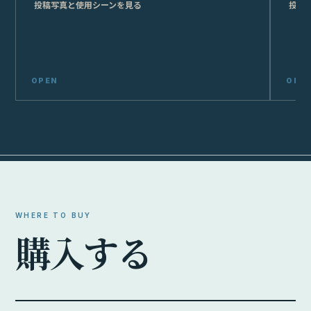
投稿写真と使用シーンを見る
投稿
WHERE TO BUY
購
入
す
る