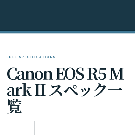
FULL SPECIFICATIONS
C
a
n
o
n
E
O
S
R
5
M
a
r
k
I
I
ス
ペ
ッ
ク
一
覧
比較に追加