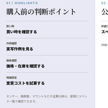
01 / HIGHLIGHTS
02 
購入前の判断ポイント
買い時
詳細
買い時を確認する
ス
作例確認
詳細
実写作例を見る
価格確認
価格・在庫を確認する
残価想定
実質コストを試算する
センサー、画素数、マウントなどの主要仕様は、冒頭とスペッ
ク一覧で確認できます。