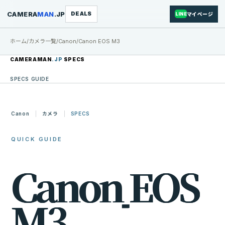
CAMERA
MAN
.JP
DEALS
マイページ
LINE
ホーム
/
カメラ一覧
/
Canon
/
Canon EOS M3
CAMERAMAN
.JP
SPECS
SPECS GUIDE
Canon
カメラ
SPECS
QUICK GUIDE
C
a
n
o
n
E
O
S
M
3