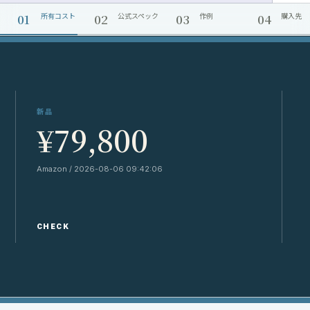
01
02
03
04
所有コスト
公式スペック
作例
購入先
新品
¥79,800
Amazon / 2026-08-06 09:42:06
Y
CHECK
C