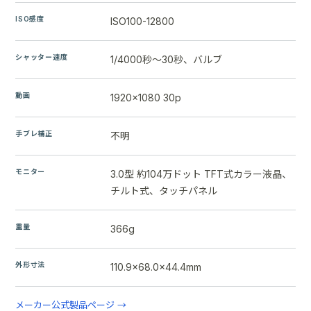
ISO感度
ISO100-12800
シャッター速度
1/4000秒～30秒、バルブ
動画
1920x1080 30p
手ブレ補正
不明
モニター
3.0型 約104万ドット TFT式カラー液晶、
チルト式、タッチパネル
重量
366g
外形寸法
110.9×68.0×44.4mm
メーカー公式製品ページ →