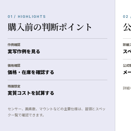
01 / HIGHLIGHTS
02 
購入前の判断ポイント
作例確認
詳細
実写作例を見る
ス
価格確認
公式
価格・在庫を確認する
メ
残価想定
詳細
実質コストを試算する
センサー、画素数、マウントなどの主要仕様は、冒頭とスペッ
ク一覧で確認できます。