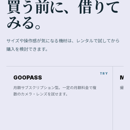
買
う
前
に
、
借
り
て
み
る
。
サイズや操作感が気になる機材は、レンタルで試してから
購入を検討できます。
GOOPASS
Ma
月額サブスクリプション型。一定の月額料金で複
撮影
数のカメラ・レンズを試せます。