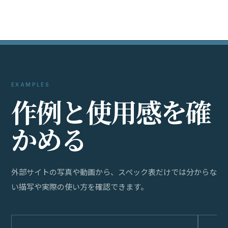
EXAMPLES
作
例
と
使
用
感
を
確
か
め
る
外部サイトの写真や動画から、スペック表だけでは分からな
い描写や実際の使い方を確認できます。