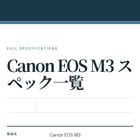
FULL SPECIFICATIONS
C
a
n
o
n
E
O
S
M
3
ス
ペ
ッ
ク
一
覧
比較に追加
製品名
Canon EOS M3