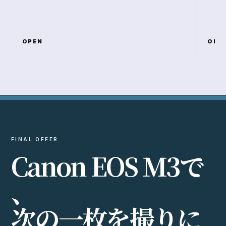
OPEN
OPE
FINAL OFFER
C
a
n
o
n
E
O
S
M
3
で
、
次
の
一
枚
を
撮
り
に