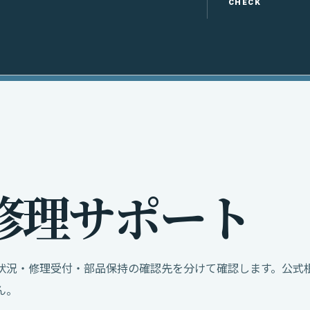
CHECK
修
理
サ
ポ
ー
ト
状況・修理受付・部品保持の確認先を分けて確認します。公式
ん。