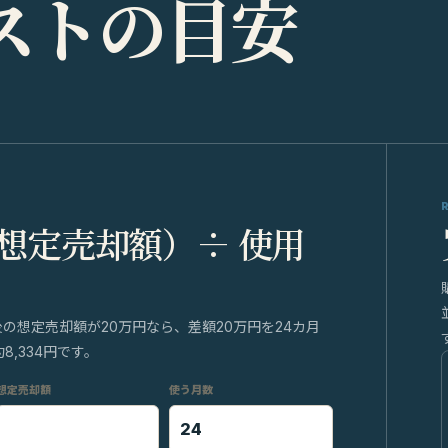
ス
ト
の
目
安
 想定売却額）÷ 使用
後の想定売却額が20万円なら、差額20万円を24カ月
,334円です。
想定売却額
使う月数