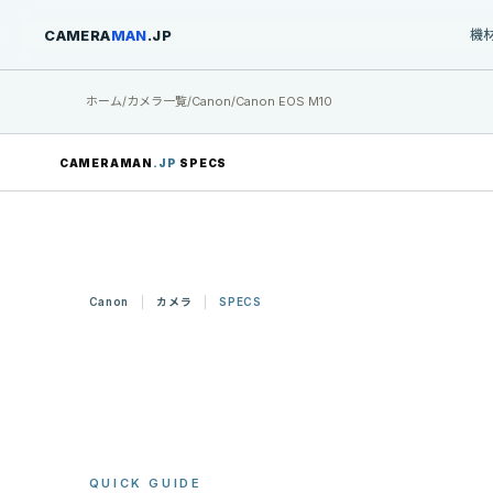
CAMERA
MAN
.JP
機
ホーム
/
カメラ一覧
/
Canon
/
Canon EOS M10
CAMERAMAN
.JP
SPECS
Canon
カメラ
SPECS
QUICK GUIDE