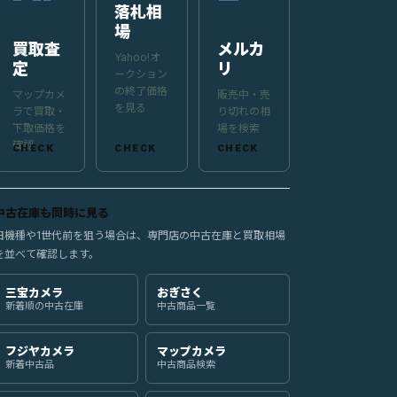
落札相
場
買取査
メルカ
Yahoo!オ
定
リ
ークション
の終了価格
マップカメ
販売中・売
を見る
ラで買取・
り切れの相
下取価格を
場を検索
確認
中古在庫も同時に見る
旧機種や1世代前を狙う場合は、専門店の中古在庫と買取相場
を並べて確認します。
三宝カメラ
おぎさく
新着順の中古在庫
中古商品一覧
フジヤカメラ
マップカメラ
新着中古品
中古商品検索