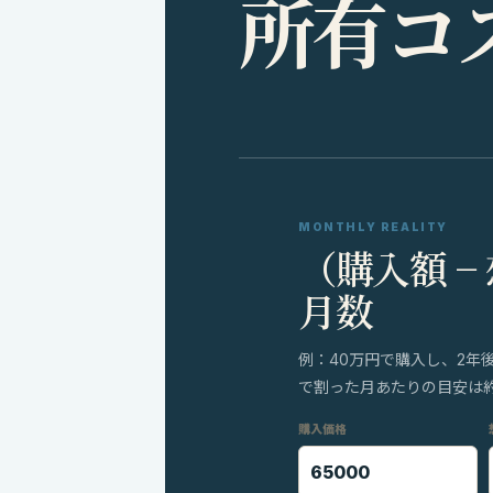
所
有
コ
MONTHLY REALITY
（購入額 −
月数
例：40万円で購入し、2年
で割った月あたりの目安は約8
購入価格