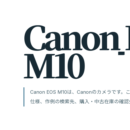
C
a
n
o
n
M
1
0
Canon EOS M10は、Canonのカメラ
仕様、作例の検索先、購入・中古在庫の確認