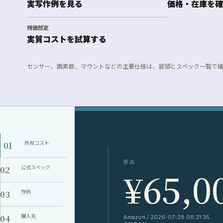
実写作例を見る
価格・在庫を確
残価想定
実質コストを試算する
センサー、画素数、マウントなどの主要仕様は、冒頭とスペック一覧で
01
所有コスト
新品
02
公式スペック
¥65,0
03
作例
04
購入先
Amazon / 2026-07-28 06:21:35