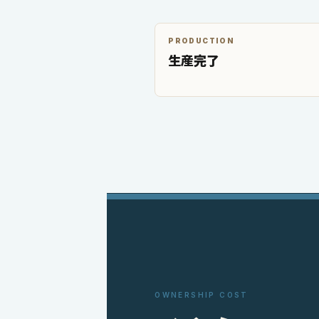
PRODUCTION
生産完了
OWNERSHIP COST