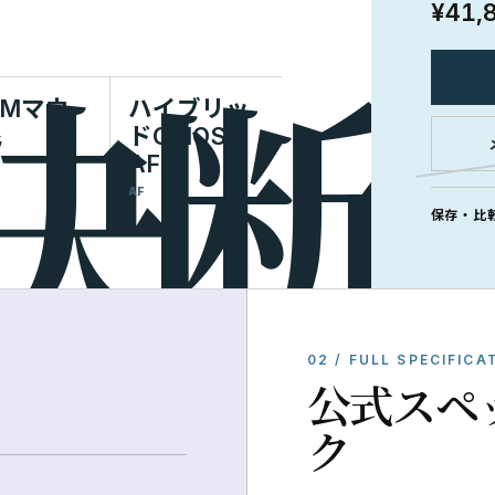
¥41,
-Mマウ
ハイブリッ
ト
ドCMOS
AF II
AF
保存・比
02 / FULL SPECIFICA
公式スペ
ク