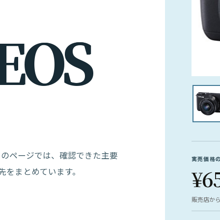
E
O
S
です。このページでは、確認できた主要
実売価格
¥6
先をまとめています。
販売店か