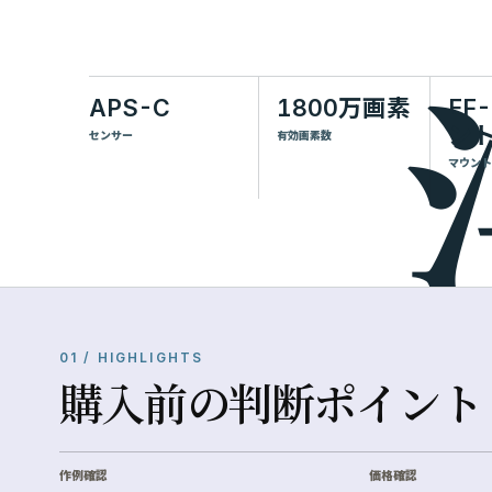
APS-C
1800万画素
EF
ン
センサー
有効画素数
マウント
01 / HIGHLIGHTS
購入前の判断ポイント
作例確認
価格確認