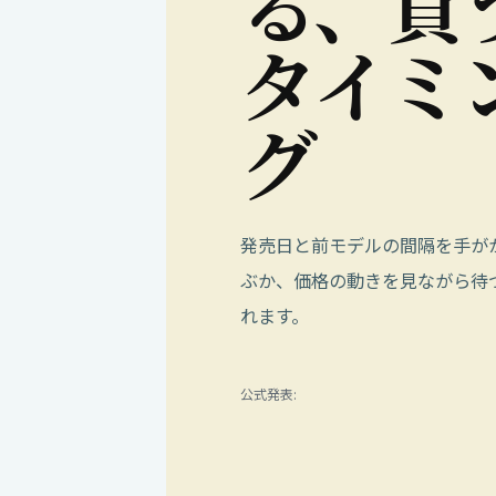
る
、
買
タ
イ
ミ
グ
発売日と前モデルの間隔を手が
ぶか、価格の動きを見ながら待
れます。
公式発表: