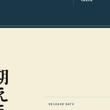
CHECK
期
え
RELEASE DATE