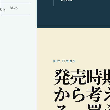
CHECK
05
購入先
BUY TIMING
発
売
時
か
ら
考