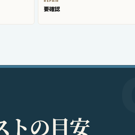
REPAIR
要確認
ス
ト
の
目
安