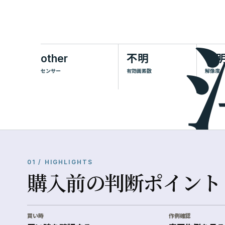
other
不明
不
センサー
有効画素数
解像度
01 / HIGHLIGHTS
購入前の判断ポイント
買い時
作例確認