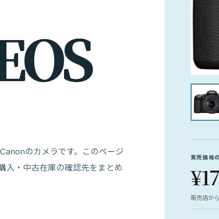
E
O
S
されたCanonのカメラです。このページ
実売価格
¥1
購入・中古在庫の確認先をまとめ
販売店か