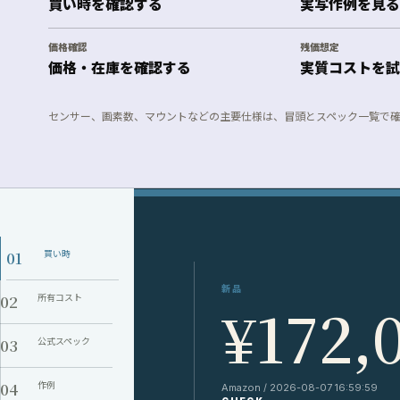
買い時を確認する
実写作例を見る
価格確認
残価想定
価格・在庫を確認する
実質コストを試
センサー、画素数、マウントなどの主要仕様は、冒頭とスペック一覧で
01
買い時
新品
02
所有コスト
¥172,
03
公式スペック
04
作例
Amazon / 2026-08-07 16:59:59