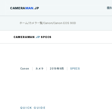
CAMERA
MAN
.JP
機
ホーム
/
カメラ一覧
/
Canon
/
Canon EOS 90D
CAMERAMAN
.JP
SPECS
Canon
カメラ
2019年9月
SPECS
QUICK GUIDE