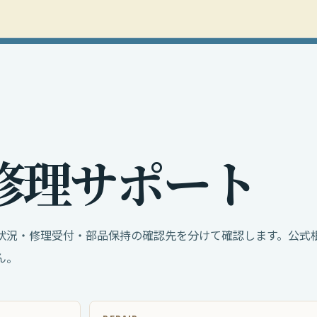
修
理
サ
ポ
ー
ト
状況・修理受付・部品保持の確認先を分けて確認します。公式
ん。