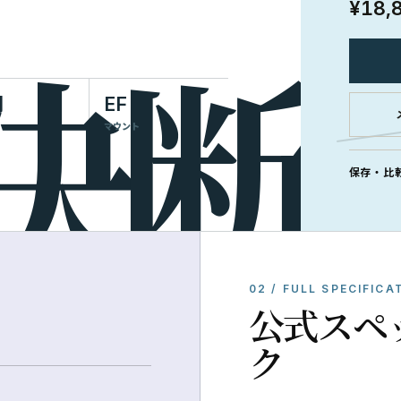
¥18,
明
EF
マウント
保存・比
02 / FULL SPECIFICA
公式スペ
ク