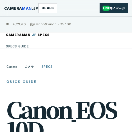
CAMERA
MAN
.JP
DEALS
マイページ
LINE
ホーム
/
カメラ一覧
/
Canon
/
Canon EOS 10D
CAMERAMAN
.JP
SPECS
SPECS GUIDE
Canon
カメラ
SPECS
QUICK GUIDE
C
a
n
o
n
E
O
S
1
0
D