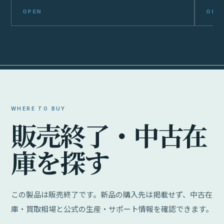
WHERE TO BUY
販
売
終
了
・
中
古
在
庫
を
探
す
この製品は販売終了です。新品の購入先は掲載せず、中古在
庫・買取相場と公式の生産・サポート情報を確認できます。