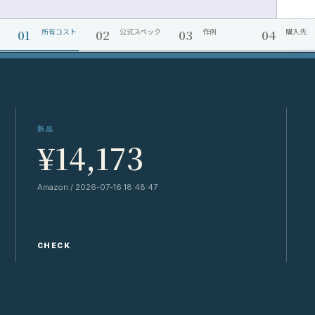
01
02
03
04
所有コスト
公式スペック
作例
購入先
新品
¥14,173
Amazon / 2026-07-16 18:48:47
Y
CHECK
C