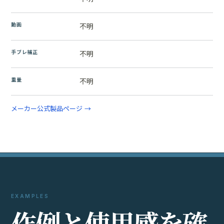
動画
不明
手ブレ補正
不明
重量
不明
メーカー公式製品ページ →
EXAMPLES
作
例
と
使
用
感
を
確