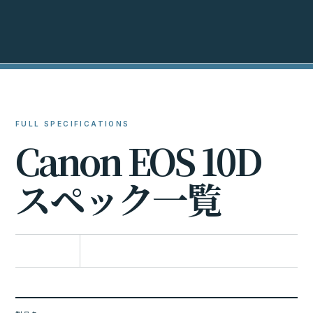
FULL SPECIFICATIONS
C
a
n
o
n
E
O
S
1
0
D
ス
ペ
ッ
ク
一
覧
比較に追加