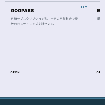
GOOPASS
Ma
月額サブスクリプション型。一定の月額料金で複
撮影
数のカメラ・レンズを試せます。
OPEN
OPE