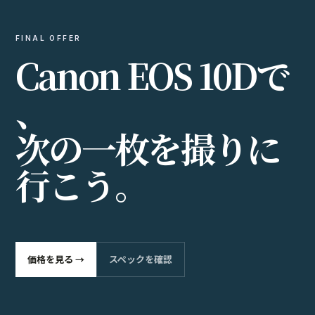
FINAL OFFER
C
a
n
o
n
E
O
S
1
0
D
で
、
次
の
一
枚
を
撮
り
に
行
こ
う
。
価格を見る →
スペックを確認