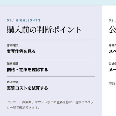
01 / HIGHLIGHTS
02 
購入前の判断ポイント
作例確認
詳細
実写作例を見る
ス
価格確認
公式
価格・在庫を確認する
メ
残価想定
詳細
実質コストを試算する
センサー、画素数、マウントなどの主要仕様は、冒頭とスペッ
ク一覧で確認できます。