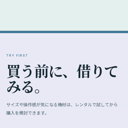
TRY FIRST
買
う
前
に
、
借
り
て
み
る
。
サイズや操作感が気になる機材は、レンタルで試してから
購入を検討できます。