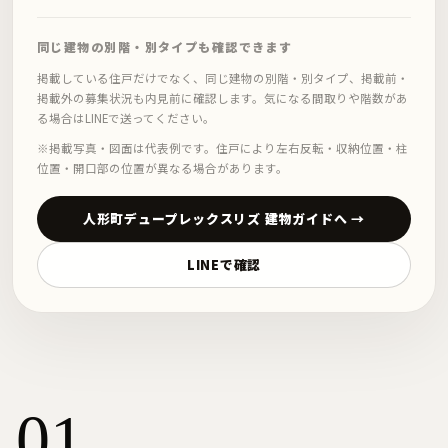
同じ建物の別階・別タイプも確認できます
掲載している住戸だけでなく、同じ建物の別階・別タイプ、掲載前・
掲載外の募集状況も内見前に確認します。気になる間取りや階数があ
る場合はLINEで送ってください。
※掲載写真・図面は代表例です。住戸により左右反転・収納位置・柱
位置・開口部の位置が異なる場合があります。
人形町デュープレックスリズ 建物ガイドへ →
LINEで確認
01