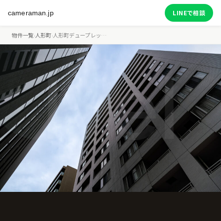
LINEで相談
cameraman.jp
物件一覧
›
人形町
›
人形町デュープレッ…