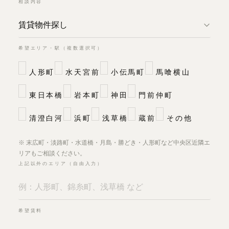
相談内容
希望エリア・駅（複数選択可）
人形町
水天宮前
小伝馬町
馬喰横山
東日本橋
岩本町
神田
門前仲町
清澄白河
浜町
浅草橋
蔵前
その他
※ 末広町・淡路町・水道橋・月島・勝どき・人形町など中央区近隣エ
リアもご相談ください。
上記以外のエリア（自由入力）
希望賃料