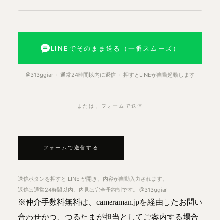
LINEでそのまま送る（一番スムーズ）
@313ggiar · 通常24時間以内に返信 · 押すとLINEが自動起動します
または、フォームで送信
フォームで送信する
送信ボタンを押すと LINE が開き、内容が自動入力されます。
返信は通常24時間以内。内見は完全予約制です。 @313ggiar
※仲介手数料無料は、cameraman.jpを経由したお問い
合わせかつ、つるたまが担当としてご案内する場合