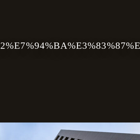
%E7%94%BA%E3%83%87%E