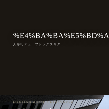
%E4%BA%BA%E5%BD%A2
人形町デュープレックスリズ
MANSION GUIDE / NINGYOCHO