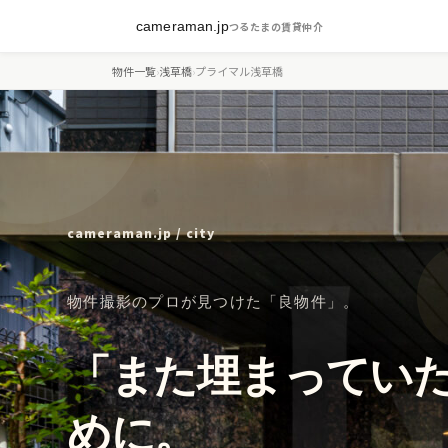
cameraman.jp
つるたまの賃貸仲介
物件一覧
›
浅草橋
›
プライマル浅草橋
cameraman.jp / city
物件撮影のプロが見つけた「良物件」。
「また埋まってい
めに。