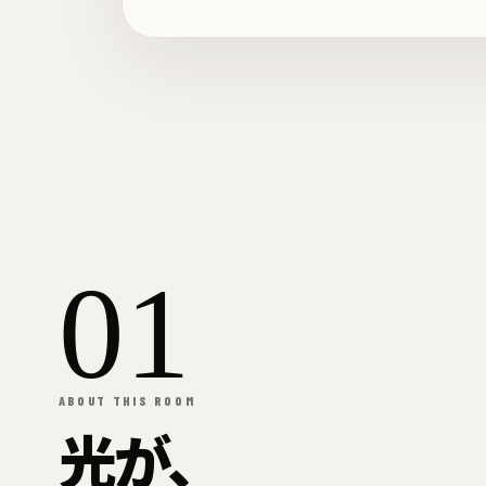
01
ABOUT THIS ROOM
光が、