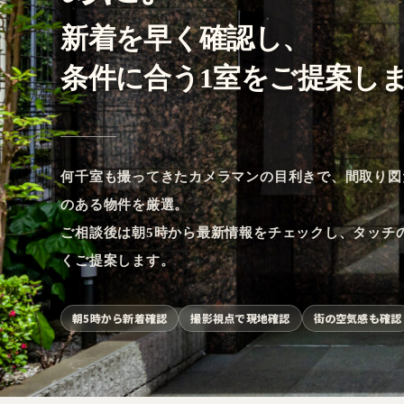
新着を早く確認し、
条件に合う1室をご提案し
何千室も撮ってきたカメラマンの目利きで、間取り図
のある物件を厳選。
ご相談後は朝5時から最新情報をチェックし、タッチ
くご提案します。
朝5時から新着確認
撮影視点で現地確認
街の空気感も確認