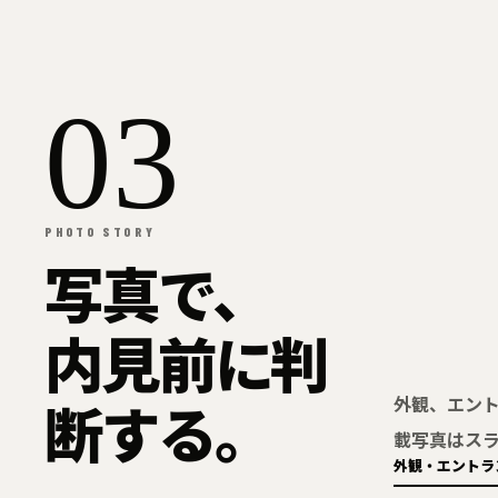
03
PHOTO STORY
写真で、
内見前に判
断する。
外観、エン
載写真はス
外観・エントラ