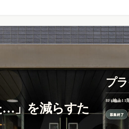
プラ
8F(地上11階
た…」を減らすた
募集終了