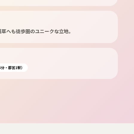
浅草へも徒歩圏のユニークな立地。
5分・都営1駅）