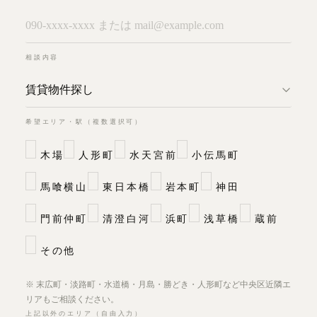
相談内容
希望エリア・駅（複数選択可）
木場
人形町
水天宮前
小伝馬町
馬喰横山
東日本橋
岩本町
神田
門前仲町
清澄白河
浜町
浅草橋
蔵前
その他
※ 末広町・淡路町・水道橋・月島・勝どき・人形町など中央区近隣エ
リアもご相談ください。
上記以外のエリア（自由入力）