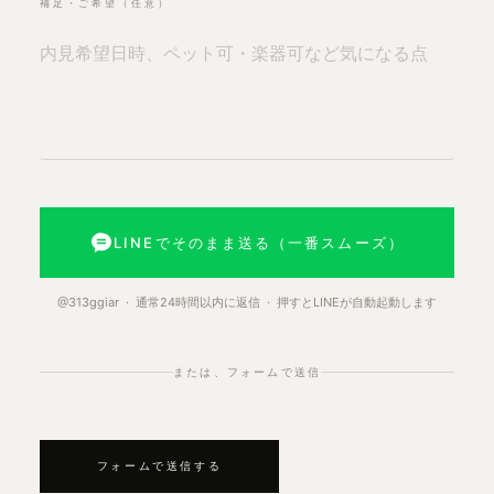
補足・ご希望（任意）
LINEでそのまま送る（一番スムーズ）
@313ggiar · 通常24時間以内に返信 · 押すとLINEが自動起動します
または、フォームで送信
フォームで送信する