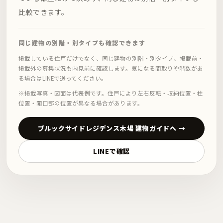
比較できます。
同じ建物の別階・別タイプも確認できます
掲載している住戸だけでなく、同じ建物の別階・別タイプ、掲載前・
掲載外の募集状況も内見前に確認します。気になる間取りや階数があ
る場合はLINEで送ってください。
※掲載写真・図面は代表例です。住戸により左右反転・収納位置・柱
位置・開口部の位置が異なる場合があります。
ブルックサイドレジデンス木場 建物ガイドへ →
LINEで確認