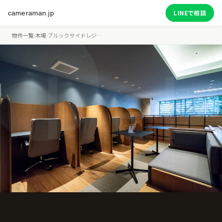
LINEで相談
cameraman.jp
物件一覧
›
木場
›
ブルックサイドレジ…