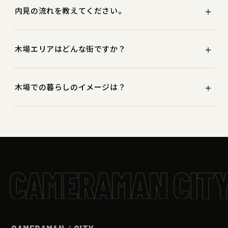
＋
内見の流れを教えてください。
わります。
LINEまたはフォームからご連絡 → 希望日時を調整 → 現地
＋
木場エリアはどんな街ですか？
で内見、の3ステップです。まだ決めていない段階でもお
気軽にどうぞ。
都心の利便性は手放せないけれど、もっと自然を感じなが
＋
木場での暮らしのイメージは？
ら愛犬とのびのび暮らしたい。 そんな「都心×自然×ペッ
ト」の理想のバランスを探していませんか？
平日は東西線で日本橋や大手町へ10分圏内という軽快なア
クセスで、朝の通勤ストレスは最小限。そして休日の朝
は、都内最大級の広さを誇る「木場公園」のドッグラン
へ。 思い切り走り回る愛犬の姿に癒され、帰りがけにオー
CAMERAMAN CIT
プンカフェで一息つくのが定番のコースに。 日常の買い物
は大型商業施設「深川ギャザリア」で全て完結し、 少し歩
けば路地裏に行列のできる名店が隠れています。 東京都現
代美術館でアートに触れる洗練された時間も、 緑に囲まれ
た穏やかな日常も、すべてが徒歩圏内で叶う街です。