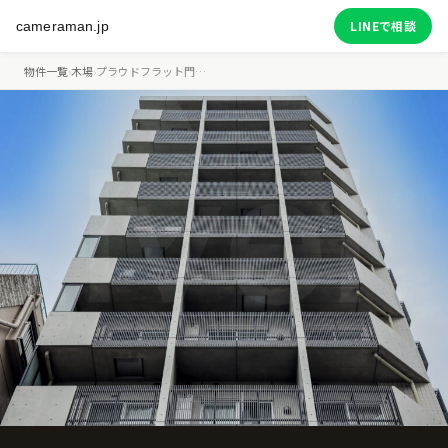
LINEで相談
cameraman.jp
物件一覧
›
木場
›
プラウドフラット門…