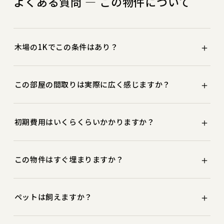
よくある質問 — この物件について
＋
木場の1Kでこの条件はあり？
木場エリアの1K（21.17㎡）としては、ペット可・仲介手
＋
この部屋の間取りは実際に広く感じますか？
数料無料。建築写真家が実際に撮影・選定した物件です。
図面の数字以上に体感の広がりを感じる部屋です。採光・
＋
初期費用はいくらくらいかかりますか？
抜け感・天井高・動線など、写真では伝わりにくい要素を
内見で実際に確認していただけます。
仲介手数料無料のため、家賃の約3〜4ヶ月分（敷金・礼
＋
この物件はすぐ埋まりますか？
金・前家賃・保証料等）が目安です。
現在は成約済みです。キャンセル待ち・類似物件のご案内
＋
ペットは飼えますか？
も可能です。
ペット飼育は相談可能です。種類・頭数によって可否が変