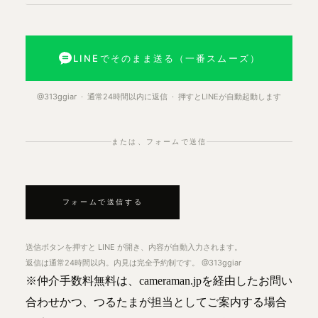
LINEでそのまま送る（一番スムーズ）
@313ggiar · 通常24時間以内に返信 · 押すとLINEが自動起動します
または、フォームで送信
フォームで送信する
送信ボタンを押すと LINE が開き、内容が自動入力されます。
返信は通常24時間以内。内見は完全予約制です。 @313ggiar
※仲介手数料無料は、cameraman.jpを経由したお問い
合わせかつ、つるたまが担当としてご案内する場合