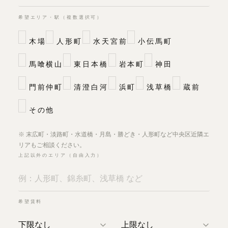
希望エリア・駅（複数選択可）
木場
人形町
水天宮前
小伝馬町
馬喰横山
東日本橋
岩本町
神田
門前仲町
清澄白河
浜町
浅草橋
蔵前
その他
※ 末広町・淡路町・水道橋・月島・勝どき・人形町など中央区近隣エ
リアもご相談ください。
上記以外のエリア（自由入力）
希望賃料