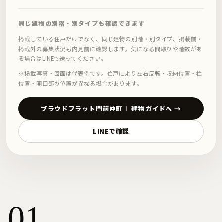
同じ建物の別階・別タイプも確認できます
掲載している住戸だけでなく、同じ建物の別階・別タイプ、掲載前・
掲載外の募集状況も内見前に確認します。気になる間取りや階数があ
る場合はLINEで送ってください。
※掲載写真・図面は代表例です。住戸により左右反転・収納位置・柱
位置・開口部の位置が異なる場合があります。
プラウドフラット門前仲町Ⅰ 建物ガイドへ →
LINEで確認
01