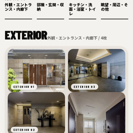
外観・エントラ
部屋・玄関・収
キッチン・洗
眺望・周辺・そ
ンス・内廊下
納
面・浴室・トイ
の他
レ
EXTERIOR
外観・エントランス・内廊下 / 4枚
EXTERIOR 01
EXTERIOR 03
EXTERIOR 02