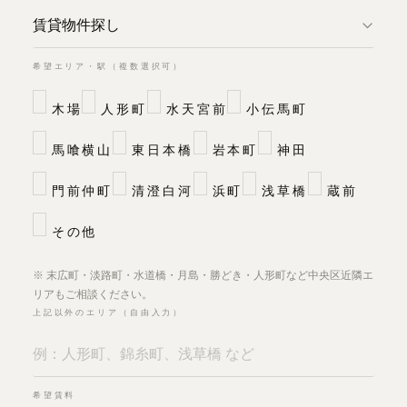
希望エリア・駅（複数選択可）
木場
人形町
水天宮前
小伝馬町
馬喰横山
東日本橋
岩本町
神田
門前仲町
清澄白河
浜町
浅草橋
蔵前
その他
※ 末広町・淡路町・水道橋・月島・勝どき・人形町など中央区近隣エ
リアもご相談ください。
上記以外のエリア（自由入力）
希望賃料