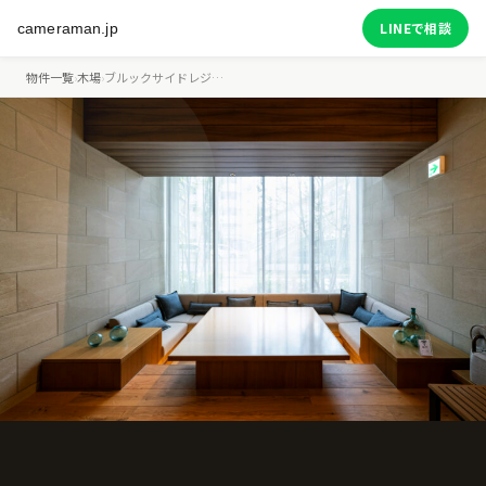
LINEで相談
cameraman.jp
物件一覧
›
木場
›
ブルックサイドレジ…