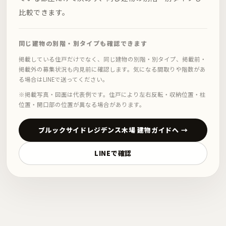
比較できます。
同じ建物の別階・別タイプも確認できます
掲載している住戸だけでなく、同じ建物の別階・別タイプ、掲載前・
掲載外の募集状況も内見前に確認します。気になる間取りや階数があ
る場合はLINEで送ってください。
※掲載写真・図面は代表例です。住戸により左右反転・収納位置・柱
位置・開口部の位置が異なる場合があります。
ブルックサイドレジデンス木場 建物ガイドへ →
LINEで確認