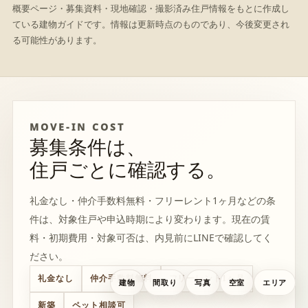
概要ページ・募集資料・現地確認・撮影済み住戸情報をもとに作成し
ている建物ガイドです。情報は更新時点のものであり、今後変更され
る可能性があります。
MOVE-IN COST
募集条件は、
住戸ごとに確認する。
礼金なし・仲介手数料無料・フリーレント1ヶ月などの条
件は、対象住戸や申込時期により変わります。現在の賃
料・初期費用・対象可否は、内見前にLINEで確認してく
ださい。
礼金なし
仲介手数料無料
フリーレント1ヶ月
建物
間取り
写真
空室
エリア
新築
ペット相談可