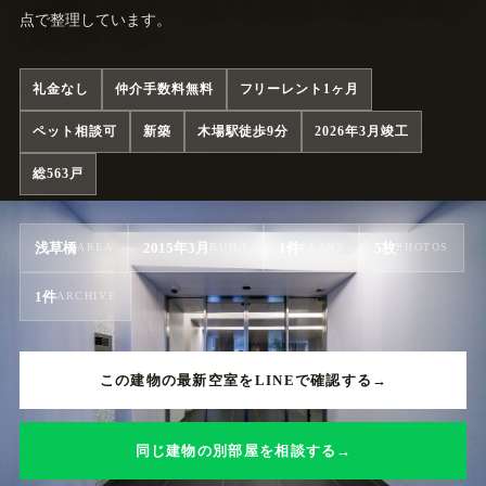
点で整理しています。
礼金なし
仲介手数料無料
フリーレント1ヶ月
ペット相談可
新築
木場駅徒歩9分
2026年3月竣工
総563戸
浅草橋
2015年3月
1件
5枚
AREA
BUILT
PLANS
PHOTOS
1件
ARCHIVE
この建物の最新空室をLINEで確認する
同じ建物の別部屋を相談する