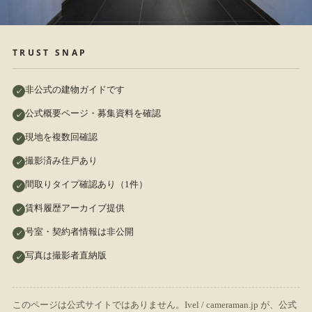
TRUST SNAP
非公式の建物ガイドです
公式概要ページ・募集資料を確認
現地を複数回確認
撮影済み住戸あり
間取りタイプ確認あり（1件）
賃料履歴アーカイブ提供
号室・契約者情報は非公開
写真は撮影者直納版
このページは公式サイトではありません。Ivel / cameraman.jp が、公式