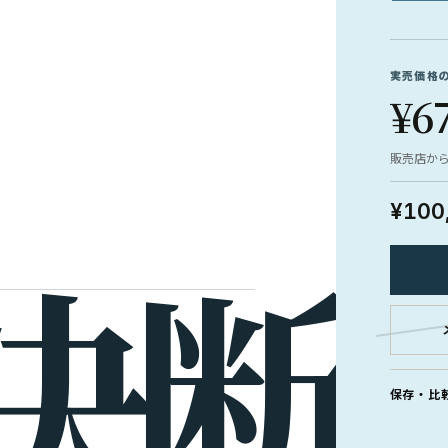
実売価格
¥6
販売店か
¥100
保存・比