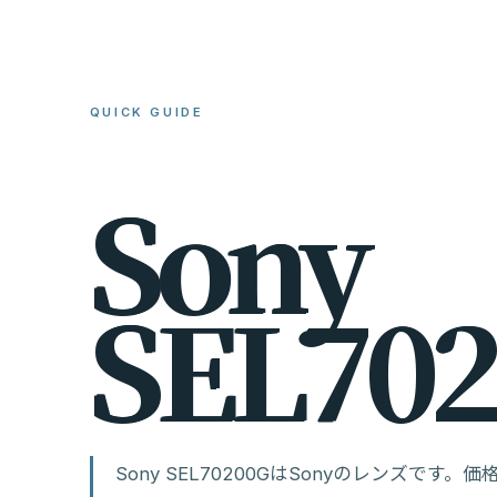
QUICK GUIDE
S
o
n
y
S
E
L
7
0
2
Sony SEL70200GはSonyのレンズで