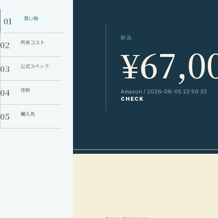
01
買い時
新品
02
所有コスト
¥67,0
03
公式スペック
04
作例
Amazon / 2026-08-05 22:59:33
CHECK
05
購入先