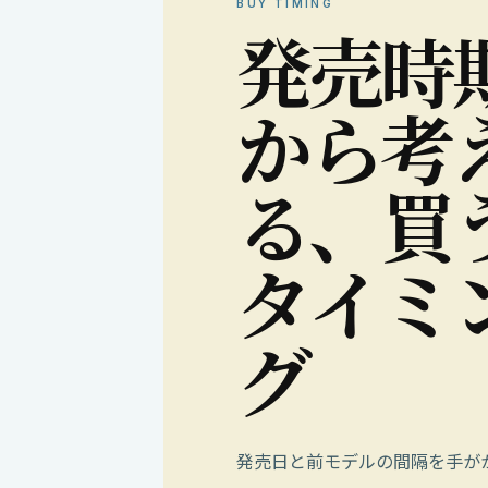
BUY TIMING
発
売
時
か
ら
考
る
、
買
タ
イ
ミ
グ
発売日と前モデルの間隔を手が