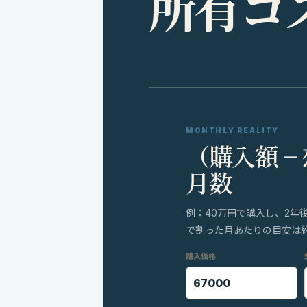
所
有
コ
MONTHLY REALITY
（購入額 −
月数
例：40万円で購入し、2年
で割った月あたりの目安は約8
購入価格