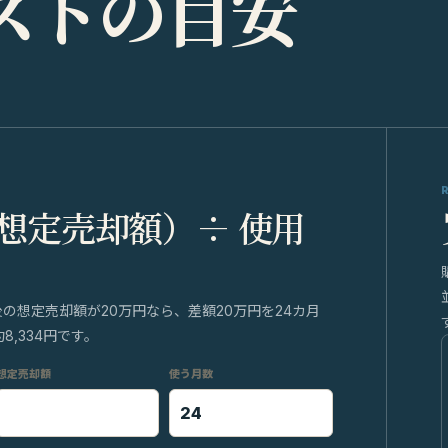
ス
ト
の
目
安
 想定売却額）÷ 使用
後の想定売却額が20万円なら、差額20万円を24カ月
,334円です。
想定売却額
使う月数