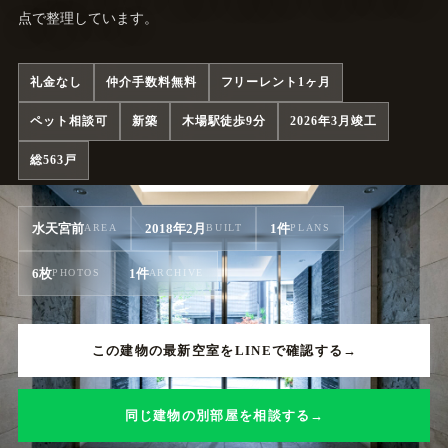
点で整理しています。
礼金なし
仲介手数料無料
フリーレント1ヶ月
ペット相談可
新築
木場駅徒歩9分
2026年3月竣工
総563戸
水天宮前
2018年2月
1件
AREA
BUILT
PLANS
6枚
1件
PHOTOS
ARCHIVE
この建物の最新空室をLINEで確認する
同じ建物の別部屋を相談する