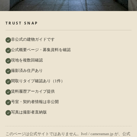
TRUST SNAP
非公式の建物ガイドです
公式概要ページ・募集資料を確認
現地を複数回確認
撮影済み住戸あり
間取りタイプ確認あり（1件）
賃料履歴アーカイブ提供
号室・契約者情報は非公開
写真は撮影者直納版
このページは公式サイトではありません。Ivel / cameraman.jp が、公式