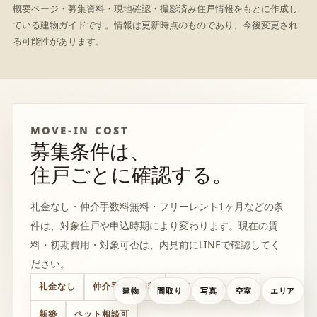
概要ページ・募集資料・現地確認・撮影済み住戸情報をもとに作成し
ている建物ガイドです。情報は更新時点のものであり、今後変更され
る可能性があります。
MOVE-IN COST
募集条件は、
住戸ごとに確認する。
礼金なし・仲介手数料無料・フリーレント1ヶ月などの条
件は、対象住戸や申込時期により変わります。現在の賃
料・初期費用・対象可否は、内見前にLINEで確認してく
ださい。
礼金なし
仲介手数料無料
フリーレント1ヶ月
建物
間取り
写真
空室
エリア
新築
ペット相談可