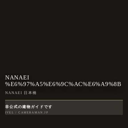
NANAEI
%E6%97%A5%E6%9C%AC%E6%A9%8B
NANAEI 日本橋
非公式の建物ガイドです
IVEL / CAMERAMAN.JP