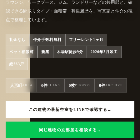
ラウンジ、ワークブース、ジム、ランドリーなどの共用部と、確
認できる間取りタイプ・面積帯・募集履歴を、写真家と仲介の視
点で整理しています。
礼金なし
仲介手数料無料
フリーレント1ヶ月
ペット相談可
新築
木場駅徒歩9分
2026年3月竣工
総563戸
人形町
0件
0枚
0件
AREA
PLANS
PHOTOS
ARCHIVE
この建物の最新空室をLINEで確認する
同じ建物の別部屋を相談する