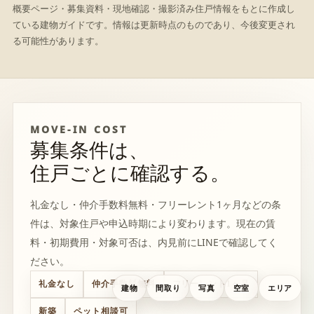
概要ページ・募集資料・現地確認・撮影済み住戸情報をもとに作成し
ている建物ガイドです。情報は更新時点のものであり、今後変更され
る可能性があります。
MOVE-IN COST
募集条件は、
住戸ごとに確認する。
礼金なし・仲介手数料無料・フリーレント1ヶ月などの条
件は、対象住戸や申込時期により変わります。現在の賃
料・初期費用・対象可否は、内見前にLINEで確認してく
ださい。
礼金なし
仲介手数料無料
フリーレント1ヶ月
建物
間取り
写真
空室
エリア
新築
ペット相談可