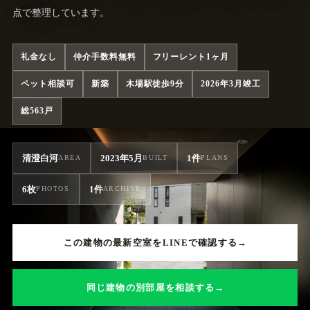
点で整理しています。
礼金なし
仲介手数料無料
フリーレント1ヶ月
ペット相談可
新築
木場駅徒歩9分
2026年3月竣工
総563戸
清澄白河
2023年5月
1件
AREA
BUILT
PLANS
6枚
1件
PHOTOS
ARCHIVE
この建物の最新空室をLINEで確認する
同じ建物の別部屋を相談する