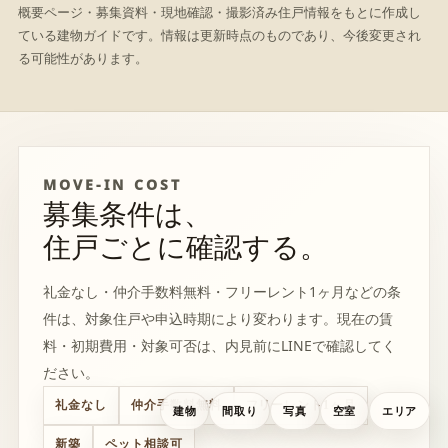
概要ページ・募集資料・現地確認・撮影済み住戸情報をもとに作成し
ている建物ガイドです。情報は更新時点のものであり、今後変更され
る可能性があります。
MOVE-IN COST
募集条件は、
住戸ごとに確認する。
礼金なし・仲介手数料無料・フリーレント1ヶ月などの条
件は、対象住戸や申込時期により変わります。現在の賃
料・初期費用・対象可否は、内見前にLINEで確認してく
ださい。
礼金なし
仲介手数料無料
フリーレント1ヶ月
建物
間取り
写真
空室
エリア
新築
ペット相談可