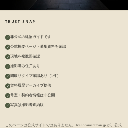
TRUST SNAP
非公式の建物ガイドです
公式概要ページ・募集資料を確認
現地を複数回確認
撮影済み住戸あり
間取りタイプ確認あり（1件）
賃料履歴アーカイブ提供
号室・契約者情報は非公開
写真は撮影者直納版
このページは公式サイトではありません。Ivel / cameraman.jp が、公式