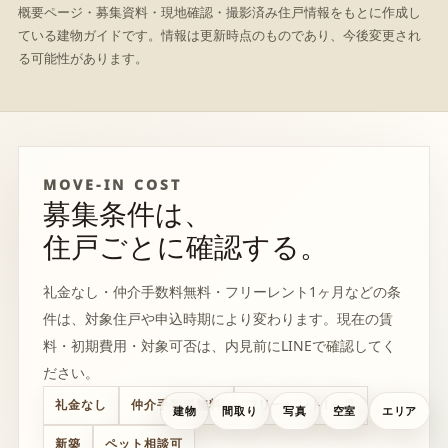
概要ページ・募集資料・現地確認・撮影済み住戸情報をもとに作成し
ている建物ガイドです。情報は更新時点のものであり、今後変更され
る可能性があります。
MOVE-IN COST
募集条件は、
住戸ごとに確認する。
礼金なし・仲介手数料無料・フリーレント1ヶ月などの条
件は、対象住戸や申込時期により変わります。現在の賃
料・初期費用・対象可否は、内見前にLINEで確認してく
ださい。
礼金なし
仲介手数料無料
フリーレント1ヶ月
建物
間取り
写真
空室
エリア
新築
ペット相談可