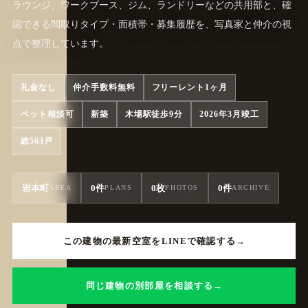
ラウンジ、ワークブース、ジム、ランドリーなどの共用部と、確
認できる間取りタイプ・面積帯・募集履歴を、写真家と仲介の視
点で整理しています。
礼金なし
仲介手数料無料
フリーレント1ヶ月
ペット相談可
新築
木場駅徒歩9分
2026年3月竣工
総563戸
岩本町
0件
0枚
0件
AREA
PLANS
PHOTOS
ARCHIVE
この建物の最新空室をLINEで確認する
同じ建物の別部屋を相談する