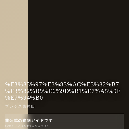
%E3%83%97%E3%83%AC%E3%82%B7
%E3%82%B9%E6%9D%B1%E7%A5%9E
%E7%94%B0
プレシス東神田
非公式の建物ガイドです
IVEL / CAMERAMAN.JP