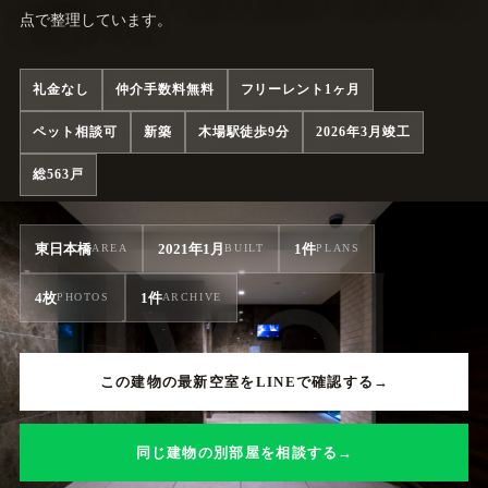
点で整理しています。
礼金なし
仲介手数料無料
フリーレント1ヶ月
ペット相談可
新築
木場駅徒歩9分
2026年3月竣工
総563戸
東日本橋
2021年1月
1件
AREA
BUILT
PLANS
4枚
1件
PHOTOS
ARCHIVE
この建物の最新空室をLINEで確認する
同じ建物の別部屋を相談する