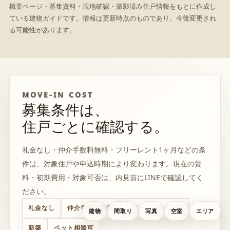
概要ページ・募集資料・現地確認・撮影済み住戸情報をもとに作成し
ている建物ガイドです。情報は更新時点のものであり、今後変更され
る可能性があります。
MOVE-IN COST
募集条件は、
住戸ごとに確認する。
礼金なし・仲介手数料無料・フリーレント1ヶ月などの条
件は、対象住戸や申込時期により変わります。現在の賃
料・初期費用・対象可否は、内見前にLINEで確認してく
ださい。
礼金なし
仲介手数料無料
フリーレント1ヶ月
建物
間取り
写真
空室
エリア
新築
ペット相談可