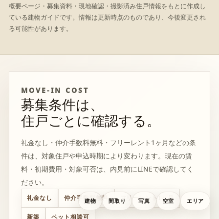
概要ページ・募集資料・現地確認・撮影済み住戸情報をもとに作成し
ている建物ガイドです。情報は更新時点のものであり、今後変更され
る可能性があります。
MOVE-IN COST
募集条件は、
住戸ごとに確認する。
礼金なし・仲介手数料無料・フリーレント1ヶ月などの条
件は、対象住戸や申込時期により変わります。現在の賃
料・初期費用・対象可否は、内見前にLINEで確認してく
ださい。
礼金なし
仲介手数料無料
フリーレント1ヶ月
建物
間取り
写真
空室
エリア
新築
ペット相談可