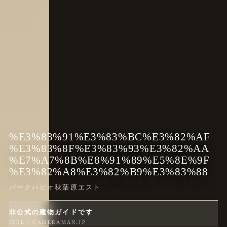
%E3%83%91%E3%83%BC%E3%82%AF
%E3%83%8F%E3%83%93%E3%82%AA
%E7%A7%8B%E8%91%89%E5%8E%9F
%E3%82%A8%E3%82%B9%E3%83%88
パークハビオ秋葉原エスト
非公式の建物ガイドです
IVEL / CAMERAMAN.JP