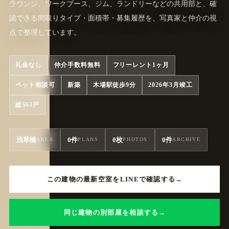
ラウンジ、ワークブース、ジム、ランドリーなどの共用部と、確
認できる間取りタイプ・面積帯・募集履歴を、写真家と仲介の視
点で整理しています。
礼金なし
仲介手数料無料
フリーレント1ヶ月
ペット相談可
新築
木場駅徒歩9分
2026年3月竣工
総563戸
浅草橋
0件
0枚
0件
AREA
PLANS
PHOTOS
ARCHIVE
この建物の最新空室をLINEで確認する
同じ建物の別部屋を相談する