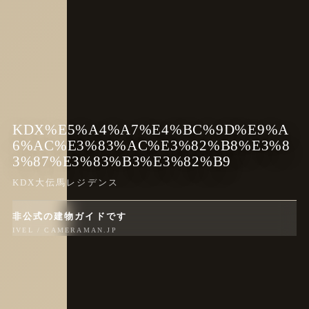
KDX%E5%A4%A7%E4%BC%9D%E9%A
6%AC%E3%83%AC%E3%82%B8%E3%8
3%87%E3%83%B3%E3%82%B9
KDX大伝馬レジデンス
非公式の建物ガイドです
IVEL / CAMERAMAN.JP