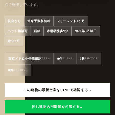
点で整理しています。
礼金なし
仲介手数料無料
フリーレント1ヶ月
ペット相談可
新築
木場駅徒歩9分
2026年3月竣工
総563戸
東京メトロ小伝馬町駅
0件
0枚
AREA
PLANS
PHOTOS
0件
ARCHIVE
この建物の最新空室をLINEで確認する
同じ建物の別部屋を相談する