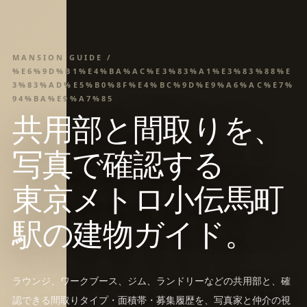
MANSION GUIDE /
%E6%9D%B1%E4%BA%AC%E3%83%A1%E3%83%88%E
3%83%AD%E5%B0%8F%E4%BC%9D%E9%A6%AC%E7%
94%BA%E9%A7%85
共用部と間取りを、
写真で確認する
東京メトロ小伝馬町
駅の建物ガイド。
ラウンジ、ワークブース、ジム、ランドリーなどの共用部と、確
認できる間取りタイプ・面積帯・募集履歴を、写真家と仲介の視