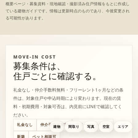
概要ページ・募集資料・現地確認・撮影済み住戸情報をもとに作成し
ている建物ガイドです。情報は更新時点のものであり、今後変更され
る可能性があります。
MOVE-IN COST
募集条件は、
住戸ごとに確認する。
礼金なし・仲介手数料無料・フリーレント1ヶ月などの条
件は、対象住戸や申込時期により変わります。現在の賃
料・初期費用・対象可否は、内見前にLINEで確認してく
ださい。
礼金なし
仲介手数料無料
フリーレント1ヶ月
建物
間取り
写真
空室
エリア
新築
ペット相談可