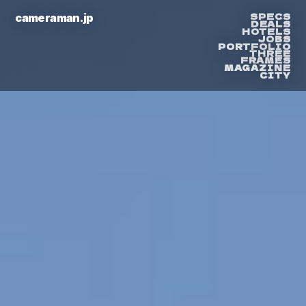
SPECS
cameraman.jp
DEALS
HOTELS
JOBS
PORTFOLIO
THREE
FRAMES
MAGAZINE
CITY