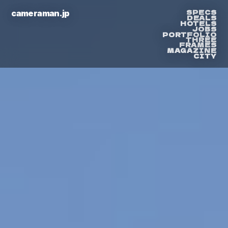
SPECS
cameraman.jp
DEALS
HOTELS
JOBS
PORTFOLIO
THREE
FRAMES
MAGAZINE
CITY